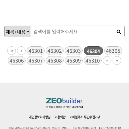
46301
46302
46303
46305
46304
46306
46307
46308
46309
46310
개인정보처리방침
이용약관
이메일주소 무단수집거부
서울 서초구 반포대로27길 169층 (서초동,파크빌딩)
Tel. 02-3488-5423
Fax. 02-521-3110