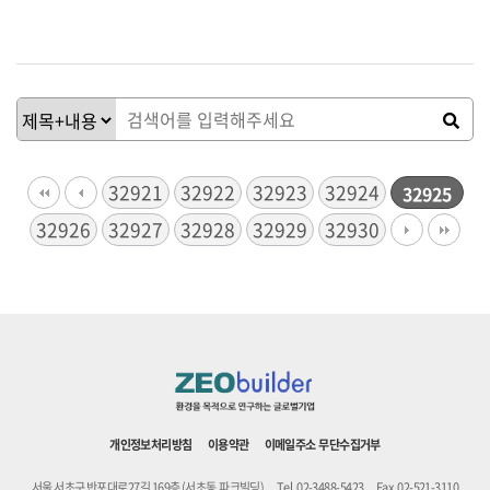
32921
32922
32923
32924
32925
32926
32927
32928
32929
32930
개인정보처리방침
이용약관
이메일주소 무단수집거부
서울 서초구 반포대로27길 169층 (서초동,파크빌딩)
Tel. 02-3488-5423
Fax. 02-521-3110