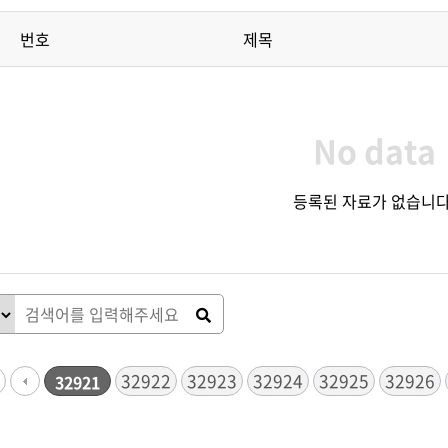
번호
제목
No data
등록된 자료가 없습니다
32922
32923
다음
맨끝
32924
32925
32926
32921