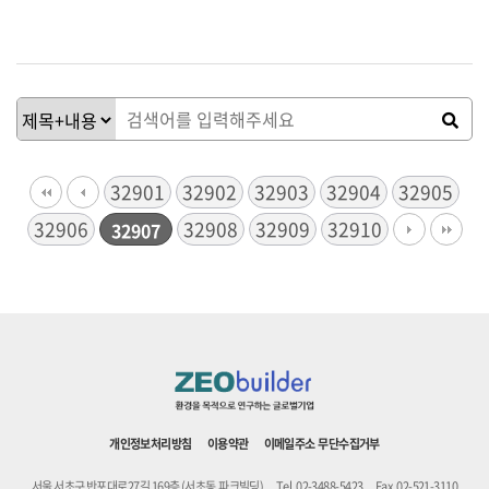
32901
32902
32903
32904
32905
32906
32908
32909
32910
32907
개인정보처리방침
이용약관
이메일주소 무단수집거부
서울 서초구 반포대로27길 169층 (서초동,파크빌딩)
Tel. 02-3488-5423
Fax. 02-521-3110