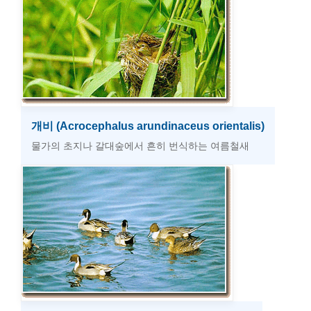
개비 (Acrocephalus arundinaceus orientalis)
물가의 초지나 갈대숲에서 흔히 번식하는 여름철새