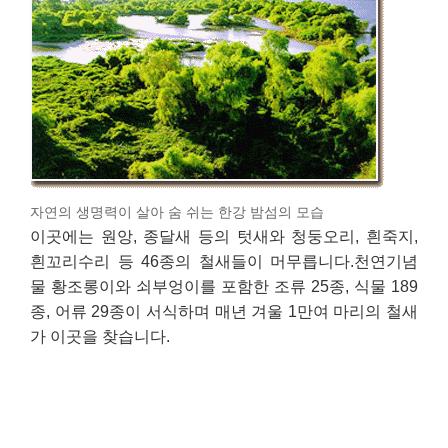
자연의 생명력이 살아 숨 쉬는 한강 밤섬의 모습
이곳에는 원앙, 종달새 등의 텃새와 청둥오리, 흰죽지,
흰꼬리수리 등 46종의 철새들이 머무릅니다.천연기념
물 황조롱이와 쇠부엉이를 포함한 조류 25종, 식물 189
종, 어류 29종이 서식하며 매년 겨울 1만여 마리의 철새
가 이곳을 찾습니다.