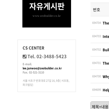
자유게시판
번호
www.zeobuilder.co.kr
The
694704
Int
694703
CS CENTER
Bui
694702
Tel. 02-3488-5423
The
694701
E-mail.
lee.junwoo@zeobuilder.co.kr
Fax. 02-521-3110
Why
694700
서울 서초구 반포대로 27길 16, 9층( 서초동,
파크빌딩)
Hel
694699