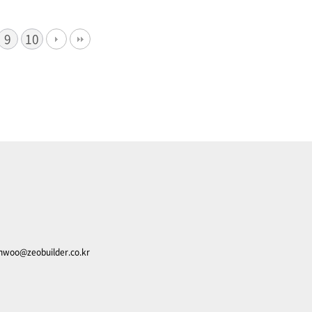
9
10
unwoo@zeobuilder.co.kr