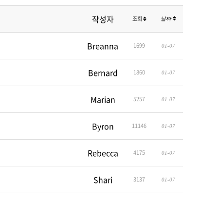
작성자
조회
날짜
Breanna
1699
01-07
Bernard
1860
01-07
Marian
5257
01-07
Byron
11146
01-07
Rebecca
4175
01-07
Shari
3137
01-07