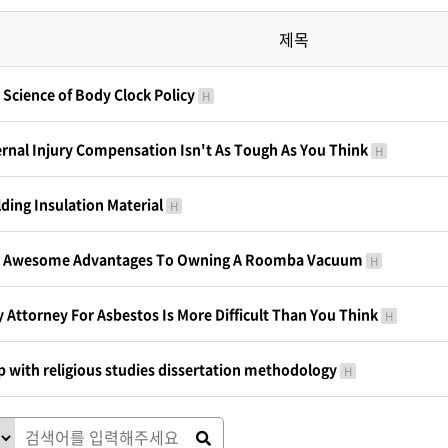
제목
 Science of Body Clock Policy
H
ernal Injury Compensation Isn't As Tough As You Think
H
lding Insulation Material
H
 Awesome Advantages To Owning A Roomba Vacuum
H
 Attorney For Asbestos Is More Difficult Than You Think
H
p with religious studies dissertation methodology
H