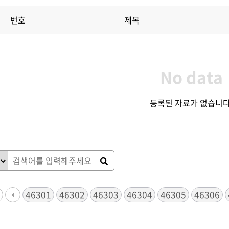
번호
제목
No data
등록된 자료가 없습니다
46301
46302
46303
다음
맨끝
46304
46305
46306